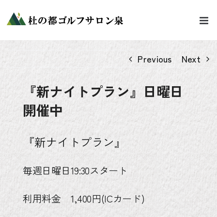
Skip
to
content
Previous
Next
『新ナイトプラン』日曜日
開催中
『新ナイトプラン』
毎週日曜日19:30スタート
利用料金 1,400円(ICカード)